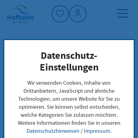
Startseite"
Datenschutz-
Startseite
Neuigkeiten und Ausschreibungen
Einstellungen
Wochenmarkt
Veranstaltungen
Wir verwenden Cookies, Inhalte von
Drittanbietern, JavaScript und ähnliche
Technologien, um unsere Website für Sie zu
optimieren. Sie können selbst entscheiden,
Wochenmarkt
welche Kategorien Sie zulassen möchten.
Weitere Informationen finden Sie in unseren
Samstag, 27. Dezember
|
ab 07:00
|
Platz Am
Datenschutzhinweisen
/
Impressum
.