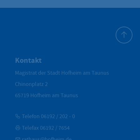
Zum Seite
Kontakt
Magistrat der Stadt Hofheim am Taunus
Chinonplatz 2
65719
Hofheim am Taunus
Telefon 06192 / 202 - 0
Telefax 06192 / 7654
rathaus@hofheim.de