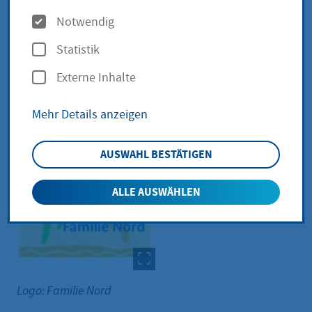
O
Notwendig
Mittwoch, 8. Juli
|
ab 12:00
|
Stadtteiltreff
p
Statistik
2026
Uhr
Nord
t
Externe Inhalte
i
o
Mehr Details anzeigen
n
e
AUSWAHL BESTÄTIGEN
n
ALLE AUSWÄHLEN
Logo: Familie Nord