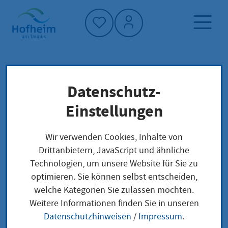
Startseite"
Datenschutz-
Startseite
Neuigkeiten und Ausschreibungen
Einstellungen
Veranstaltungen
Suppenessen der Familie Nord
Wir verwenden Cookies, Inhalte von
Drittanbietern, JavaScript und ähnliche
Technologien, um unsere Website für Sie zu
optimieren. Sie können selbst entscheiden,
welche Kategorien Sie zulassen möchten.
Suppenessen der
Weitere Informationen finden Sie in unseren
Datenschutzhinweisen
/
Impressum
.
Familie Nord