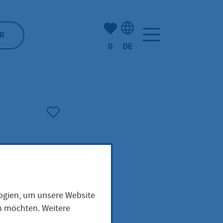
Anzahl der gemerkten Artike
R
0
DE
Sprachauswahl: Deutsch
rsam
logien, um unsere Website
en möchten. Weitere