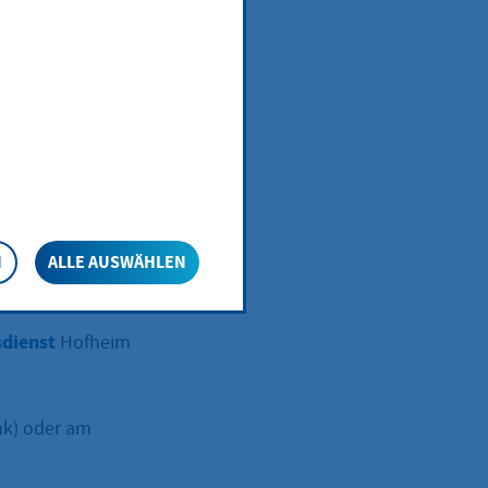
N
ALLE AUSWÄHLEN
sdienst
Hofheim
nk) oder am