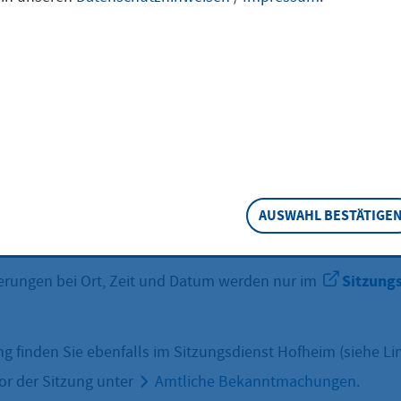
ng
ugust 2026
|
Stadthalle Hofheim am Taunus
|
ab 18:00 Uhr
 Stadtverordnetenversammlung 2026
AUSWAHL BESTÄTIGE
behalten!
Sitzung
derungen bei Ort, Zeit und Datum werden nur im
g finden Sie ebenfalls im Sitzungsdienst Hofheim (siehe Li
vor der Sitzung unter
Amtliche Bekanntmachungen
.