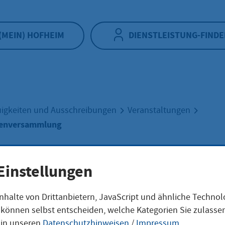
(MEIN) HOFHEIM
DIENSTLEISTUNG-FINDE
igkeiten und Ausschreibungen
Veranstaltungen
tenversammlung
Einstellungen
tverordnetenve
nhalte von Drittanbietern, JavaScript und ähnliche Techno
ie können selbst entscheiden, welche Kategorien Sie zulass
 in unseren
Datenschutzhinweisen
/
Impressum
.