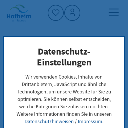
Startseite"
Datenschutz-
Startseite
Neuigkeiten und Ausschreibungen
Einstellungen
Veranstaltungen
Spaziergang: Das Hundertwasserhaus in Bad
Wir verwenden Cookies, Inhalte von
Soden am Taunus
Drittanbietern, JavaScript und ähnliche
Technologien, um unsere Website für Sie zu
optimieren. Sie können selbst entscheiden,
welche Kategorien Sie zulassen möchten.
Weitere Informationen finden Sie in unseren
Spaziergang: Das
Datenschutzhinweisen
/
Impressum
.