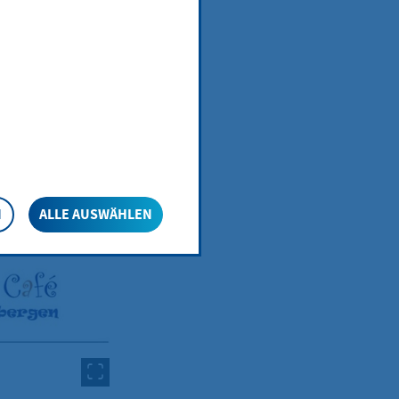
ergen
en wir wie
, Radio,
N
ALLE AUSWÄHLEN