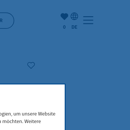
Anzahl der gemerkten Artike
R
0
DE
Sprachauswahl: Deutsch
rgen
logien, um unsere Website
en möchten. Weitere