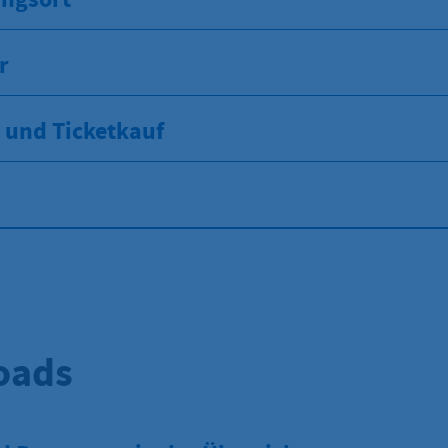
r
und Ticketkauf
oads