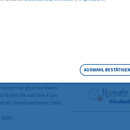
zember 2026
|
ab 12:30 Uhr
|
evang. Gemeindehaus Diedenb
2026 Hilfe zur Selbsthilfe Natürlich reparier
 Spielzeug, Rasierapparat, Föhn, Staubsauger
leidung...
AUSWAHL BESTÄTIGE
 des Repaircafés findet
on 10:00 bis 12:00 Uhr das
nbergen im gleichen Raum
n finden Sie auf dem Flyer,
d als Download bereit steht.
 2026: