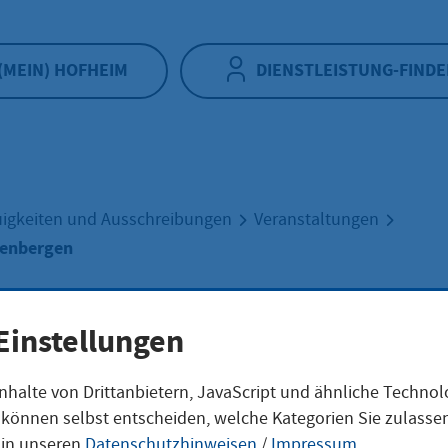
(MEIN) HOFHEIM
DIENSTLEISTUNG-FINDE
igkeiten und Ausschreibungen
Veranstaltungen
denbergen
Einstellungen
ircafé Diedenbe
nhalte von Drittanbietern, JavaScript und ähnliche Techno
ie können selbst entscheiden, welche Kategorien Sie zulass
 in unseren
Datenschutzhinweisen
/
Impressum
.