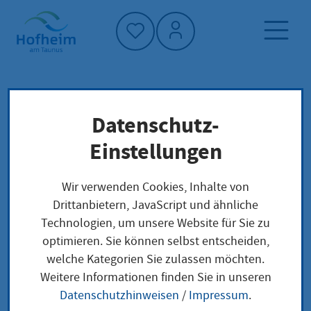
Startseite"
Datenschutz-
Startseite
Neuigkeiten und Ausschreibungen
Einstellungen
Ortsbeirat Wallau
Veranstaltungen
Wir verwenden Cookies, Inhalte von
Drittanbietern, JavaScript und ähnliche
Technologien, um unsere Website für Sie zu
optimieren. Sie können selbst entscheiden,
Ortsbeirat Wallau
welche Kategorien Sie zulassen möchten.
Weitere Informationen finden Sie in unseren
Donnerstag, 20.
|
ab 19:00
|
Ehemaliges
Datenschutzhinweisen
/
Impressum
.