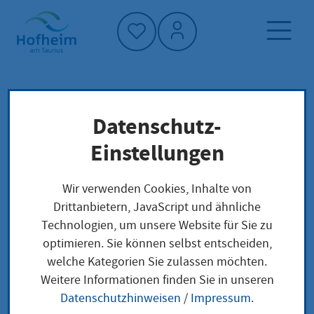
Startseite"
Datenschutz-
Startseite
Neuigkeiten und Ausschreibungen
Einstellungen
Ortsbeirat Langenhain
Veranstaltungen
Wir verwenden Cookies, Inhalte von
Drittanbietern, JavaScript und ähnliche
Technologien, um unsere Website für Sie zu
optimieren. Sie können selbst entscheiden,
Ortsbeirat Langenhain
welche Kategorien Sie zulassen möchten.
Weitere Informationen finden Sie in unseren
Donnerstag, 6.
|
ab 20:00
|
Jagdhaus
Datenschutzhinweisen
/
Impressum
.