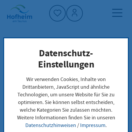
Startseite"
Datenschutz-
Startseite
Neuigkeiten und Ausschreibungen
Einstellungen
Veranstaltungen
Ortsbeirat Hofheim-Kernstadt
Wir verwenden Cookies, Inhalte von
Drittanbietern, JavaScript und ähnliche
Technologien, um unsere Website für Sie zu
optimieren. Sie können selbst entscheiden,
welche Kategorien Sie zulassen möchten.
Ortsbeirat Hofheim-
Weitere Informationen finden Sie in unseren
Datenschutzhinweisen
/
Impressum
.
Kernstadt