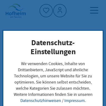
Startseite"
Datenschutz-
Startseite
Neuigkeiten und Ausschreibungen
Einstellungen
Inklusionsbeirat
Veranstaltungen
Wir verwenden Cookies, Inhalte von
Drittanbietern, JavaScript und ähnliche
Technologien, um unsere Website für Sie zu
optimieren. Sie können selbst entscheiden,
Inklusionsbeirat
welche Kategorien Sie zulassen möchten.
Weitere Informationen finden Sie in unseren
Donnerstag, 3.
|
ab
|
Rathausanbau,
Datenschutzhinweisen
/
Impressum
.