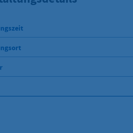
ngszeit
ungsort
r