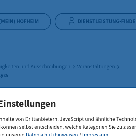
(MEIN) HOFHEIM
DIENSTLEISTUNG-FINDE
igkeiten und Ausschreibungen
Veranstaltungen
Lyra
Einstellungen
stkonzert Lyra
nhalte von Drittanbietern, JavaScript und ähnliche Techno
ie können selbst entscheiden, welche Kategorien Sie zulass
 in unseren
Datenschutzhinweisen
/
Impressum
.