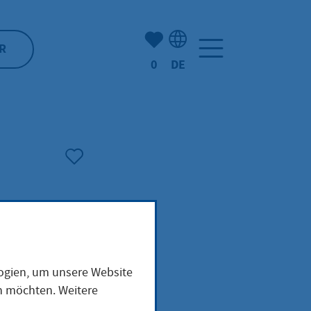
Anzahl der gemerkten Artike
R
0
DE
Sprachauswahl: Deutsch
logien, um unsere Website
en möchten. Weitere