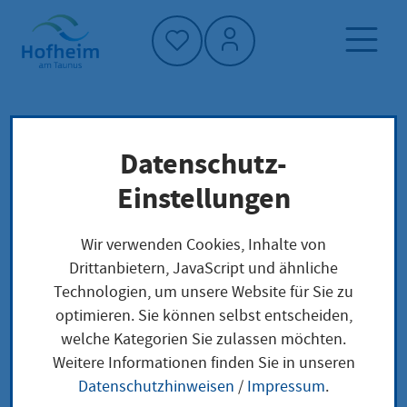
Startseite"
Datenschutz-
Startseite
Neuigkeiten und Ausschreibungen
Einstellungen
Veranstaltungen
Behaupte dich gegen Mobbing
Wir verwenden Cookies, Inhalte von
Drittanbietern, JavaScript und ähnliche
Technologien, um unsere Website für Sie zu
optimieren. Sie können selbst entscheiden,
welche Kategorien Sie zulassen möchten.
Behaupte dich gegen
Weitere Informationen finden Sie in unseren
Datenschutzhinweisen
/
Impressum
.
Mobbing