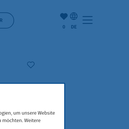
Anzahl der gemerkten Artike
R
0
DE
Sprachauswahl: Deutsch
:
logien, um unsere Website
en möchten. Weitere