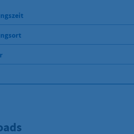
ngszeit
ungsort
r
oads