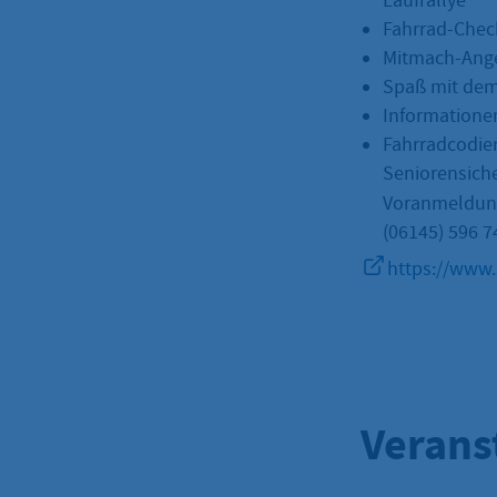
Laufrallye
Fahrrad-Chec
Mitmach-Ang
Spaß mit dem
Informatione
Fahrradcodie
Seniorensich
Voranmeldun
(06145) 596 7
https://www.
Verans