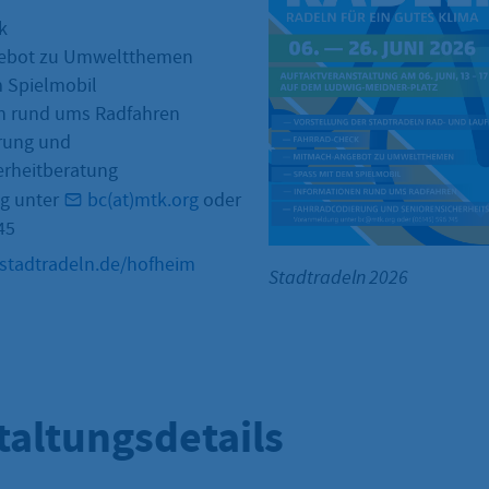
k
ebot zu Umweltthemen
 Spielmobil
n rund ums Radfahren
rung und
erheitberatung
g unter
bc(at)mtk.org
oder
45
stadtradeln.de/hofheim
Stadtradeln 2026
taltungsdetails