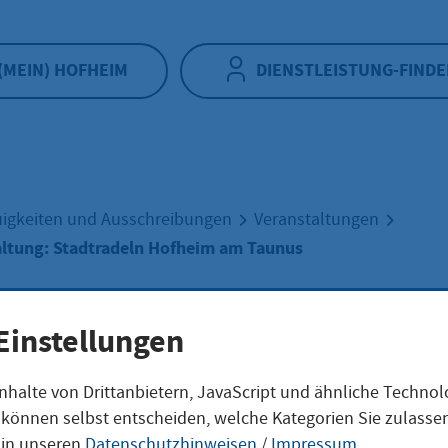
(MEIN) HOFHEIM
DIENSTLEISTUNG-FINDE
igkeiten und Ausschreibungen
Veranstaltungen
altung: Stadtradeln Hofheim am Taunus
Einstellungen
aktveranstaltung
nhalte von Drittanbietern, JavaScript und ähnliche Techno
ie können selbst entscheiden, welche Kategorien Sie zulass
 in unseren
Datenschutzhinweisen
/
Impressum
.