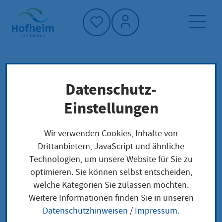
Startseite"
Datenschutz-
Startseite
Neuigkeiten und Ausschreibungen
Einstellungen
15. cortexpower-Cup
Veranstaltungen
Wir verwenden Cookies, Inhalte von
Drittanbietern, JavaScript und ähnliche
Technologien, um unsere Website für Sie zu
optimieren. Sie können selbst entscheiden,
15. cortexpower-Cup
welche Kategorien Sie zulassen möchten.
Weitere Informationen finden Sie in unseren
Samstag,
|
ab
|
Sportpark Heide,
Datenschutzhinweisen
/
Impressum
.