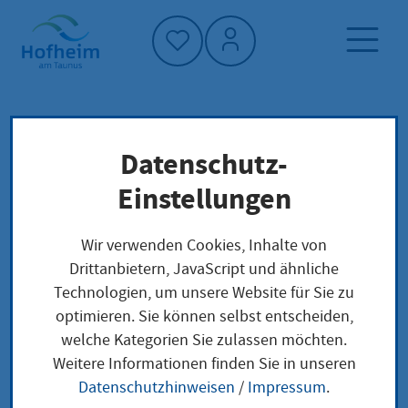
Startseite"
Datenschutz-
Startseite
Neuigkeiten und Ausschreibungen
Einstellungen
Veranstaltungen
100jähriges Jubiläum der Freiwilligen
Wir verwenden Cookies, Inhalte von
Feuerwehr Hofheim-Wallau
Drittanbietern, JavaScript und ähnliche
Technologien, um unsere Website für Sie zu
optimieren. Sie können selbst entscheiden,
welche Kategorien Sie zulassen möchten.
Weitere Informationen finden Sie in unseren
100jähriges Jubiläum
Datenschutzhinweisen
/
Impressum
.