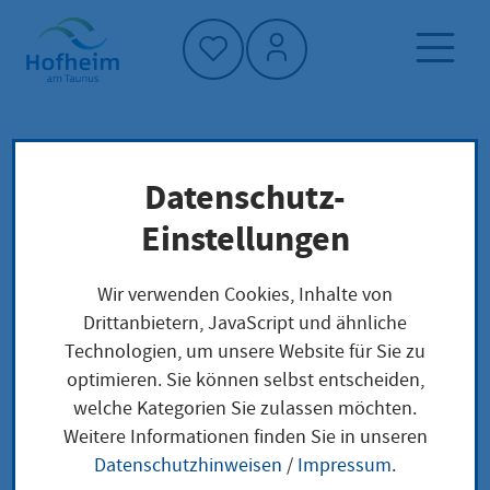
Startseite"
Datenschutz-
Startseite
Neuigkeiten und Ausschreibungen
Einstellungen
1. Taunus Buchmesse
Veranstaltungen
Wir verwenden Cookies, Inhalte von
Drittanbietern, JavaScript und ähnliche
Technologien, um unsere Website für Sie zu
optimieren. Sie können selbst entscheiden,
1. Taunus Buchmesse
welche Kategorien Sie zulassen möchten.
Weitere Informationen finden Sie in unseren
Samstag, 19.
|
ab
|
Stadthalle Hofheim
Datenschutzhinweisen
/
Impressum
.