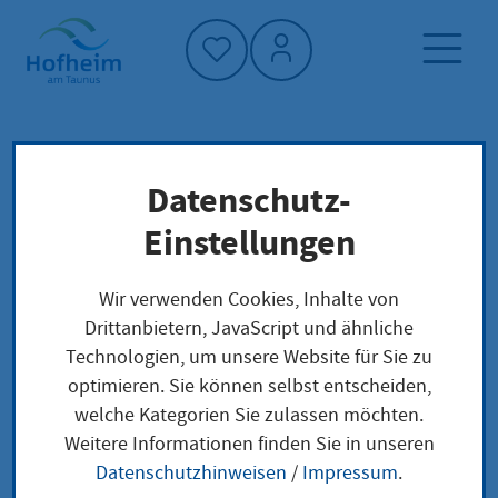
Startseite"
Datenschutz-
Startseite
Leben in Hofheim
Gesellschaft und Soziales
Familien
Einstellungen
FamilienApp Hessen
Wir verwenden Cookies, Inhalte von
Drittanbietern, JavaScript und ähnliche
FamilienApp Hessen
Technologien, um unsere Website für Sie zu
optimieren. Sie können selbst entscheiden,
welche Kategorien Sie zulassen möchten.
Weitere Informationen finden Sie in unseren
Datenschutzhinweisen
/
Impressum
.