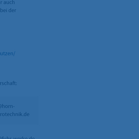
er auch
 bei der
utzen/
schaft:
@horn-
Dominik
Photovoltaikanlagen
trotechnik.de
Horn
@fuhr-werke.de
-
Solarthermieanlagen