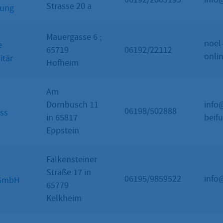
Strasse 20 a
zung
Mauergasse 6 ;
noel
e
65719
06192/22112
onli
itär
Hofheim
Am
Dornbusch 11
info
06198/502888
uss
in 65817
beif
Eppstein
Falkensteiner
Straße 17 in
06195/9859522
info
 GmbH
65779
Kelkheim