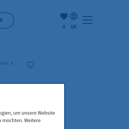
Anzahl der gemerkten Artike
R
0
DE
Sprachauswahl: Deutsch
hnen
logien, um unsere Website
en möchten. Weitere