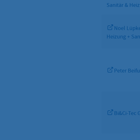
Sanitär & Hei
Noel Lüpk
Heizung + San
Peter Beif
Bi&Ci-Tec