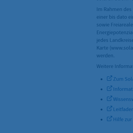
Im Rahmen des P
einer bis dato e
sowie Freiareale
Energiepotenzial
jedes Landkreise
Karte (www.sola
werden.
Weitere Informa
Zum Sola
Informat
Wissensw
Leitfade
Hilfe zu