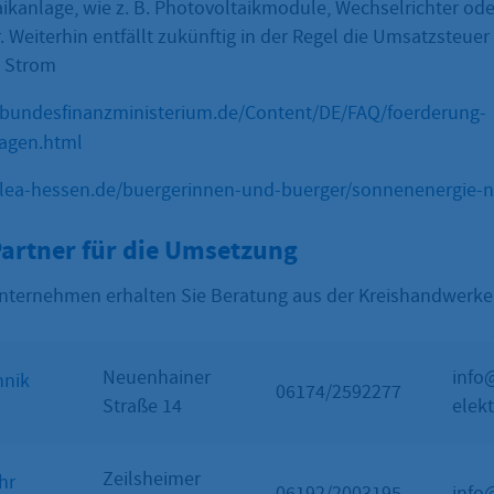
aikanlage, wie z. B. Photovoltaikmodule, Wechselrichter od
. Weiterhin entfällt zukünftig in der Regel die Umsatzsteuer
n Strom
.bundesfinanzministerium.de/Content/DE/FAQ/foerderung-
lagen.html
.lea-hessen.de/buergerinnen-und-buerger/sonnenenergie-n
Partner für die Umsetzung
nternehmen erhalten Sie Beratung aus der Kreishandwerker
Neuenhainer
info
hnik
06174/2592277
Straße 14
elek
Zeilsheimer
hr
06192/2003195
info