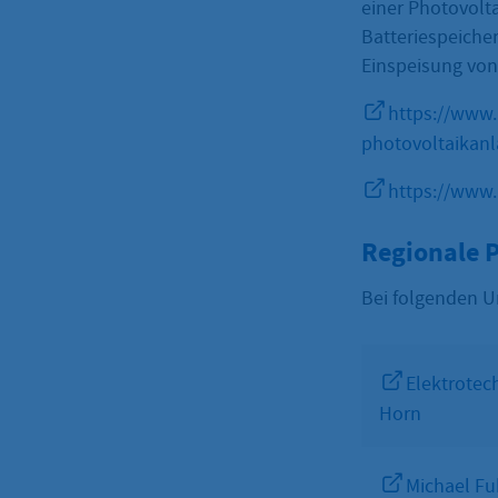
einer Photovolt
Batteriespeicher
Einspeisung vo
https://www
photovoltaikan
https://www
Regionale 
Bei folgenden U
Elektrotec
Horn
Michael Fu