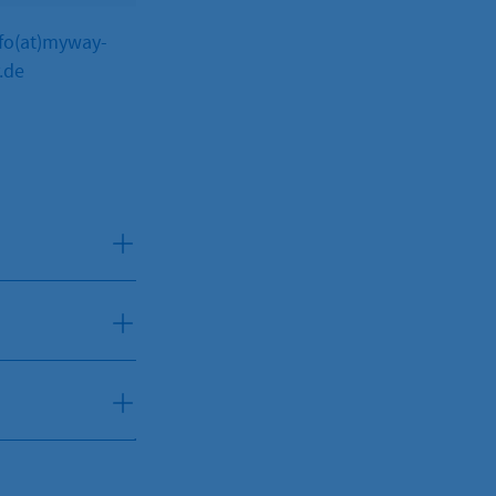
nfo(at)myway-
Murat
Photovoltaikanlagen
.de
Bakan