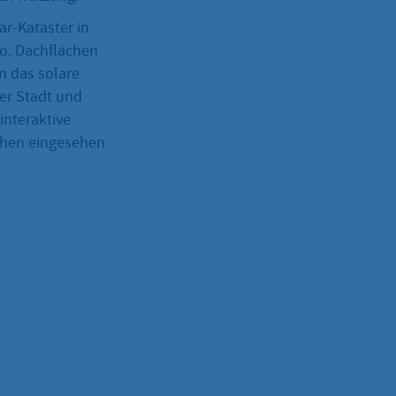
ar-Kataster in
io. Dachflächen
n das solare
der Stadt und
interaktive
chen eingesehen