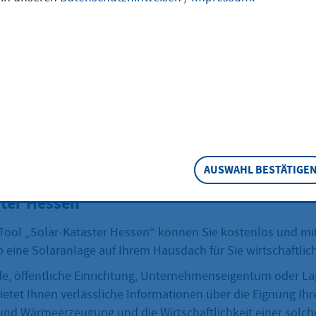
eine verlässliche Energiequelle, auch in Hofheim. Mit einer
age lässt sich Strom direkt auf dem eigenen Dach erzeugen
tensparend. Ob Einfamilienhaus oder Mehrparteiengebäude: 
estiert, macht sich unabhängiger von steigenden Energiepre
eitrag zum Klimaschutz.
t, welche Möglichkeiten es vor Ort gibt, was sich lohnt und 
erstützen.
AUSWAHL BESTÄTIGE
ster Hessen
Tool „Solar-Kataster Hessen“ können Sie kostenlos und mi
 eine Solaranlage auf Ihrem Hausdach für Sie wirtschaftlic
e, öffentliche Einrichtung, Unternehmenseigentum oder La
ietet Ihnen verlässliche Informationen über die Eignung Ih
und Wärmeerzeugung und die Wirtschaftlichkeit einer solc