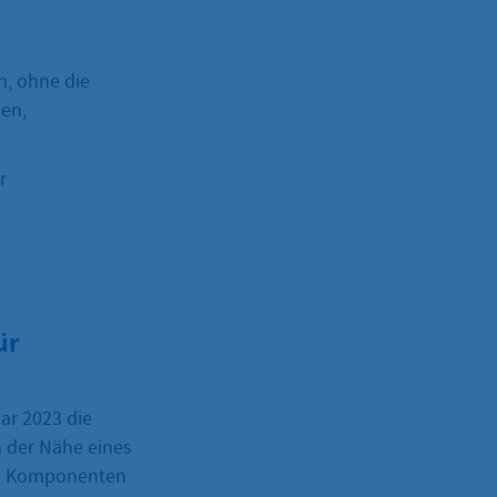
, ohne die
den,
r
ür
ar 2023 die
n der Nähe eines
lle Komponenten