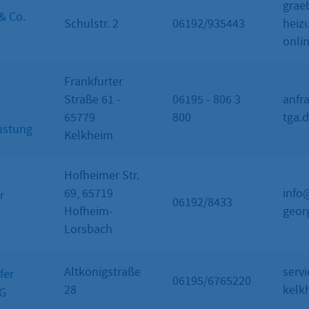
grae
& Co.
Schulstr. 2
06192/935443
heiz
onli
Frankfurter
Straße 61 -
06195 - 806 3
anfr
65779
800
tga.
üstung
Kelkheim
Hofheimer Str.
69, 65719
info
r
06192/8433
Hofheim-
geor
Lorsbach
Altkönigstraße
serv
fer
06195/6765220
28
kelk
KG