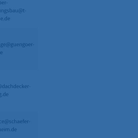
ber-
ungsbau@t-
-
Solarthermieanlagen
ne.de
age@guengoer-
Herr
Solarthermieanlagen,
de
Güngör
Photovoltaikanlagen
@dachdecker-
Nur Vormontagen
-
g.de
und Zusätze
ice@schaefer-
Claus
Solarthermieanlagen,
heim.de
Schäfer
Photovoltaikanlagen