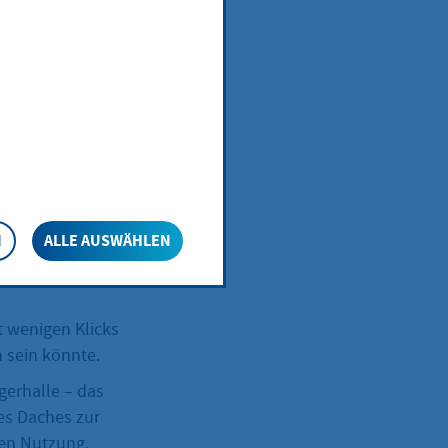
, nachhaltig und
Wer in
isen und leistet
welche
N
ALLE AUSWÄHLEN
t wenigen Klicks
h sein könnte.
gerhalle – das
res Daches zur
hen Nutzung.