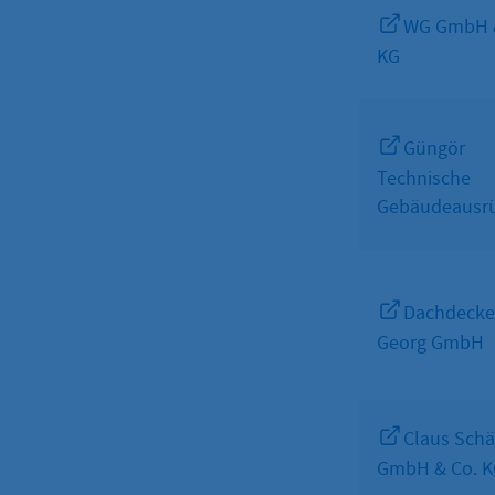
WG GmbH 
KG
Güngör
Technische
Gebäudeausr
Dachdecke
Georg GmbH
Claus Schä
GmbH & Co. 