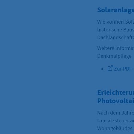
Solaranlag
Wie können Sola
historische Bau
Dachlandschafte
Weitere Informa
Denkmalpflege
Zur PDF
Erleichteru
Photovolta
Nach dem Jahres
Umsatzsteuer au
Wohngebäudes in