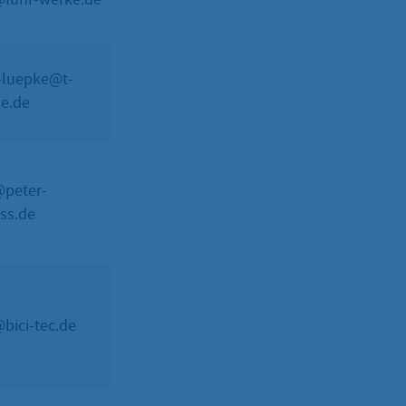
-luepke@t-
Noel
Solarthermieanlagen
ne.de
Lüpke
@peter-
Peter
Solarthermieanlagen
uss.de
Beifuss
Photovoltaikanlagen
@bici-tec.de
-
E-Tankstellen
Sicherheitstechnik