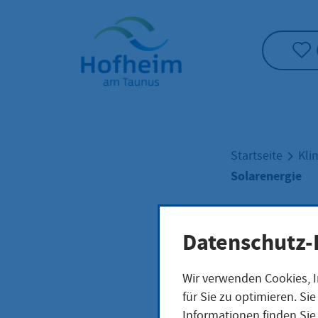
Startseite"
Startseite
Kli
Solarenergie
Sola
Datenschutz-
Wir verwenden Cookies, I
Strom 
für Sie zu optimieren. S
Informationen finden Sie