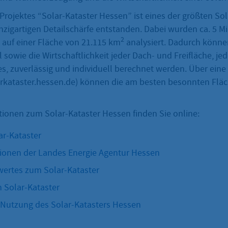
rojektes “Solar-Kataster Hessen” ist eines der größten Sol
inzigartigen Detailschärfe entstanden. Dabei wurden ca. 5 M
2
 auf einer Fläche von 21.115 km
analysiert. Dadurch könne
 sowie die Wirtschaftlichkeit jeder Dach- und Freifläche, je
s, zuverlässig und individuell berechnet werden. Über eine 
rkataster.hessen.de) können die am besten besonnten Flä
tionen zum Solar-Kataster Hessen finden Sie online:
r-Kataster
ionen der Landes Energie Agentur Hessen
ertes zum Solar-Kataster
n Solar-Kataster
r Nutzung des Solar-Katasters Hessen