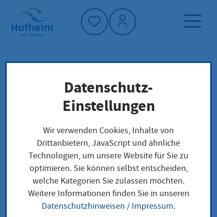
Startseite"
Datenschutz-
Startseite
Dienstleistung-Finder
Spiel- und Grünflächen
Verwaltungsstruktur
Einstellungen
Wir verwenden Cookies, Inhalte von
Spiel- und
Drittanbietern, JavaScript und ähnliche
Technologien, um unsere Website für Sie zu
Grünflächen
optimieren. Sie können selbst entscheiden,
welche Kategorien Sie zulassen möchten.
Weitere Informationen finden Sie in unseren
Anschrift
Datenschutzhinweisen
/
Impressum
.