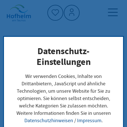
Startseite"
Datenschutz-
Startseite
Dienstleistung-Finder
Verwaltungsstruktur
Einstellungen
Regierungspräsidium Darmstadt - Dezernat IV /
Wi 43.2 - Immissionsschutz (Energie, Chemie,
Wir verwenden Cookies, Inhalte von
Abfall)
Drittanbietern, JavaScript und ähnliche
Technologien, um unsere Website für Sie zu
optimieren. Sie können selbst entscheiden,
Regierungspräsidium
welche Kategorien Sie zulassen möchten.
Weitere Informationen finden Sie in unseren
Darmstadt - Dezernat
Datenschutzhinweisen
/
Impressum
.