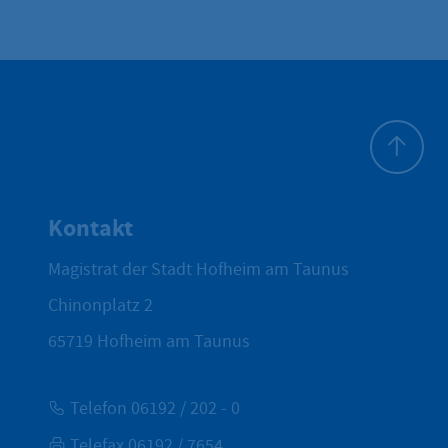
Zum Seite
Kontakt
Magistrat der Stadt Hofheim am Taunus
Chinonplatz 2
65719
Hofheim am Taunus
Telefon 06192 / 202 - 0
Telefax 06192 / 7654