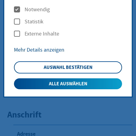
O
Fachbereich f.
Notwendig
p
Statistik
Menschen mit körperl.
t
Externe Inhalte
i
oder
o
Mehr Details anzeigen
Sinnesbehinderung,
n
e
Regionalverwaltung
AUSWAHL BESTÄTIGEN
n
Wiesbaden
ALLE AUSWÄHLEN
Anschrift
Adresse