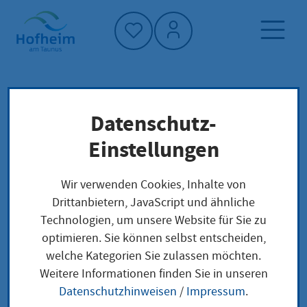
Startseite"
Datenschutz-
Startseite
Dienstleistung-Finder
Verwaltungsstruktur
Einstellungen
Landeswohlfahrtsverband Hessen, Fachbereich
f. Menschen mit körperl. oder
Wir verwenden Cookies, Inhalte von
Sinnesbehinderung, Regionalverwaltung
Drittanbietern, JavaScript und ähnliche
Wiesbaden
Technologien, um unsere Website für Sie zu
optimieren. Sie können selbst entscheiden,
welche Kategorien Sie zulassen möchten.
Landeswohlfahrtsver
Weitere Informationen finden Sie in unseren
Datenschutzhinweisen
/
Impressum
.
band Hessen,