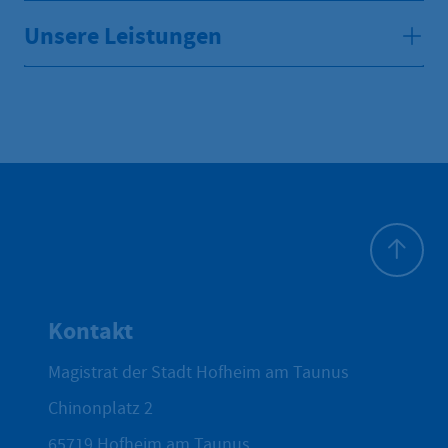
Unsere Leistungen
Zum Seite
Kontakt
Magistrat der Stadt Hofheim am Taunus
Chinonplatz 2
65719
Hofheim am Taunus