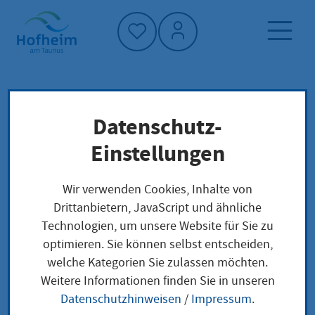
Startseite"
Datenschutz-
Startseite
Dienstleistung-Finder
Verwaltungsstruktur
Einstellungen
Presse, Öffentlichkeitsarbeit und Tourismus
Wir verwenden Cookies, Inhalte von
Drittanbietern, JavaScript und ähnliche
Presse,
Technologien, um unsere Website für Sie zu
optimieren. Sie können selbst entscheiden,
Öffentlichkeitsarbeit
welche Kategorien Sie zulassen möchten.
und Tourismus
Weitere Informationen finden Sie in unseren
Datenschutzhinweisen
/
Impressum
.