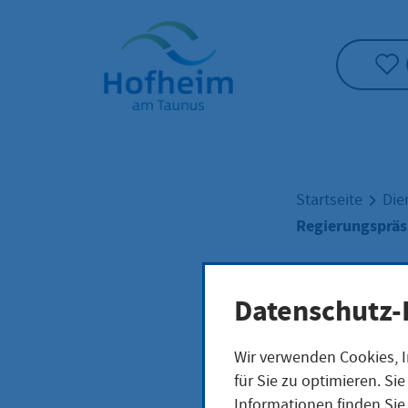
Startseite"
Startseite
Die
Regierungspräsi
Regi
Datenschutz-
Wir verwenden Cookies, I
Darm
für Sie zu optimieren. S
Informationen finden Sie