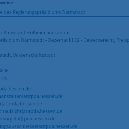
nweise
e des Regierungspräsidiums Darmstadt
er Kreisstadt Hofheim am Taunus
räsidium Darmstadt - Dezernat III 32 - Gewerberecht, Preis
tadt, Wissenschaftsstadt
8606
2125
pda.hessen.de
nanstalten(at)rpda.hessen.de
(at)rpda.hessen.de
haufsicht(at)rpda.hessen.de
sorge(at)rpda.hessen.de
ungsausschuesse(at)rpda.hessen.de