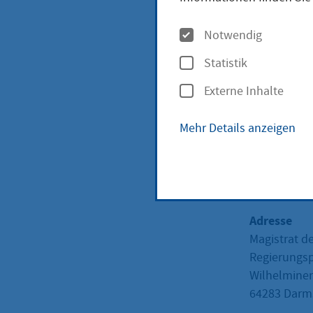
32 -
O
Notwendig
p
Prei
Statistik
t
Externe Inhalte
i
o
Mehr Details anzeigen
n
Anschr
e
n
Adresse
Magistrat d
Regierungsp
Wilhelminen
64283
Darms