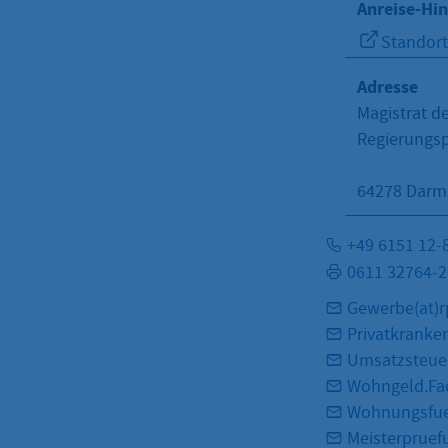
Anreise-Hi
Standort
Adresse
Magistrat d
Regierungsp
64278
Darms
+49 6151 12-
0611 32764-
Gewerbe(at)r
Privatkranke
Umsatzsteuer
Wohngeld.Fac
Wohnungsfuer
Meisterpruef