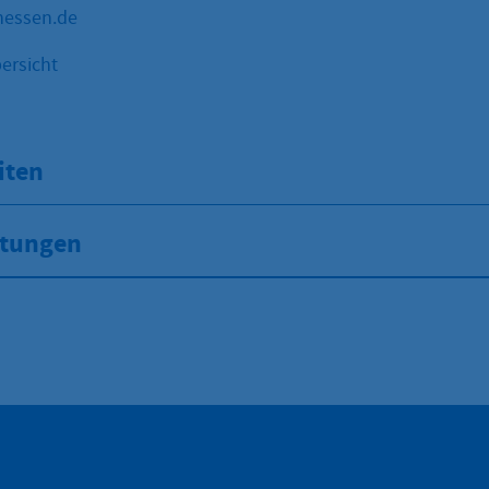
hessen.de
ersicht
iten
stungen