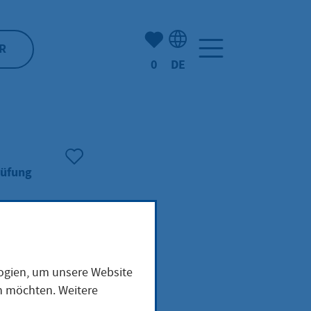
Anzahl der gemerkten Artike
R
0
DE
Sprachauswahl: Deutsch
rüfung
logien, um unsere Website
III
en möchten. Weitere