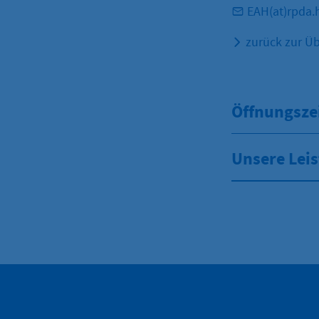
EAH(at)rpda.
zurück zur Üb
Öffnungsze
Unsere Lei