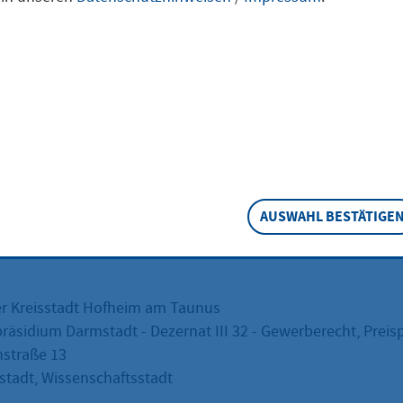
 Gewerberecht,
sprüfung
ift
AUSWAHL BESTÄTIGE
er Kreisstadt Hofheim am Taunus
räsidium Darmstadt - Dezernat III 32 - Gewerberecht, Preis
straße 13
tadt, Wissenschaftsstadt