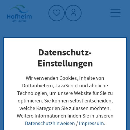
Startseite"
Datenschutz-
Startseite
Dienstleistung-Finder
Verwaltungsstruktur
Einstellungen
Personal und Organisation
Wir verwenden Cookies, Inhalte von
Drittanbietern, JavaScript und ähnliche
Personal und
Technologien, um unsere Website für Sie zu
optimieren. Sie können selbst entscheiden,
Organisation
welche Kategorien Sie zulassen möchten.
Weitere Informationen finden Sie in unseren
Datenschutzhinweisen
/
Impressum
.