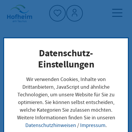
Startseite"
Datenschutz-
Startseite
Dienstleistung-Finder
Verwaltungsstruktur
Einstellungen
Hessisches Ministerium für Kultus, Bildung
und Chancen - Referat I.2
Wir verwenden Cookies, Inhalte von
Drittanbietern, JavaScript und ähnliche
Technologien, um unsere Website für Sie zu
Hessisches
optimieren. Sie können selbst entscheiden,
welche Kategorien Sie zulassen möchten.
Ministerium für
Weitere Informationen finden Sie in unseren
Kultus, Bildung und
Datenschutzhinweisen
/
Impressum
.