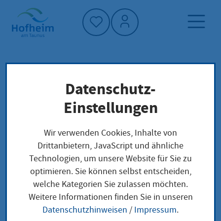
Startseite"
Datenschutz-
Startseite
Dienstleistung-Finder
Verwaltungsstruktur
Einstellungen
Hessisches Ministerium für Kultus, Bildung
und Chancen - Referat III.5
Wir verwenden Cookies, Inhalte von
Drittanbietern, JavaScript und ähnliche
Technologien, um unsere Website für Sie zu
Hessisches
optimieren. Sie können selbst entscheiden,
welche Kategorien Sie zulassen möchten.
Ministerium für
Weitere Informationen finden Sie in unseren
Kultus, Bildung und
Datenschutzhinweisen
/
Impressum
.