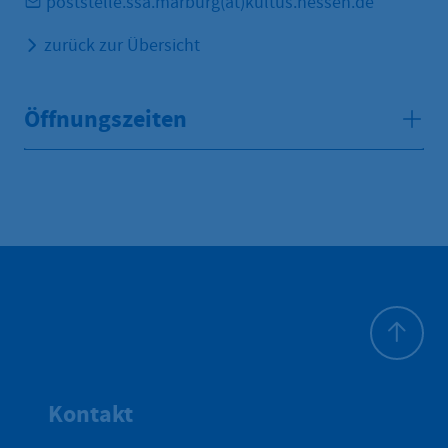
poststelle.ssa.marburg(at)kultus.hessen.de
zurück zur Übersicht
Öffnungszeiten
Zum Seite
Kontakt