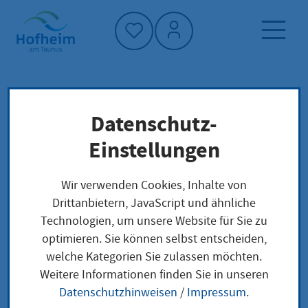
Startseite"
Datenschutz-
Startseite
Dienstleistung-Finder
Verwaltungsstruktur
Einstellungen
Staatliches Schulamt für den Landkreis
Marburg-Biedenkopf
Wir verwenden Cookies, Inhalte von
Drittanbietern, JavaScript und ähnliche
Technologien, um unsere Website für Sie zu
Staatliches Schulamt
optimieren. Sie können selbst entscheiden,
welche Kategorien Sie zulassen möchten.
für den Landkreis
Weitere Informationen finden Sie in unseren
Marburg-Biedenkopf
Datenschutzhinweisen
/
Impressum
.