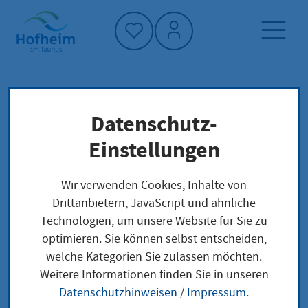
Startseite"
Datenschutz-
Startseite
Dienstleistung-Finder
Verwaltungsstruktur
Einstellungen
Staatliches Schulamt für den Hochtaunuskreis
und den Wetteraukreis
Wir verwenden Cookies, Inhalte von
Drittanbietern, JavaScript und ähnliche
Technologien, um unsere Website für Sie zu
Staatliches Schulamt
optimieren. Sie können selbst entscheiden,
welche Kategorien Sie zulassen möchten.
für den
Weitere Informationen finden Sie in unseren
Hochtaunuskreis und
Datenschutzhinweisen
/
Impressum
.