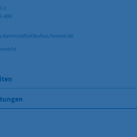
2-2
2-400
sa.darmstadt(at)kultus.hessen.de
ersicht
iten
stungen