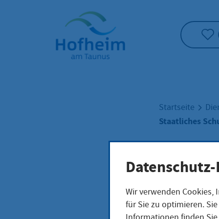
Startseite"
Startseite
Die
Staatliches Sch
Staa
Datenschutz-
Wir verwenden Cookies, I
den 
für Sie zu optimieren. S
Informationen finden Sie