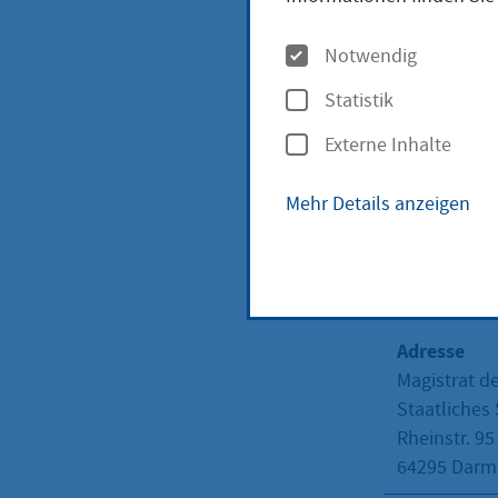
Dieb
O
Notwendig
p
Dar
Statistik
t
Externe Inhalte
i
o
Mehr Details anzeigen
n
Anschr
e
n
Adresse
Magistrat d
Staatliches
Rheinstr. 95
64295
Darms