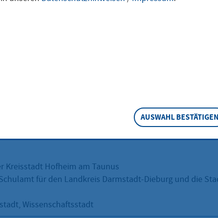
urg und die Stadt
mstadt
ift
AUSWAHL BESTÄTIGE
er Kreisstadt Hofheim am Taunus
 Schulamt für den Landkreis Darmstadt-Dieburg und die St
tadt, Wissenschaftsstadt