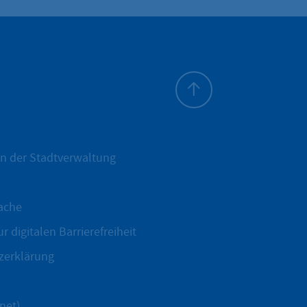
Zum Seitenanfang
n der Stadtverwaltung
ache
r digitalen Barrierefreiheit
zerklärung
net)