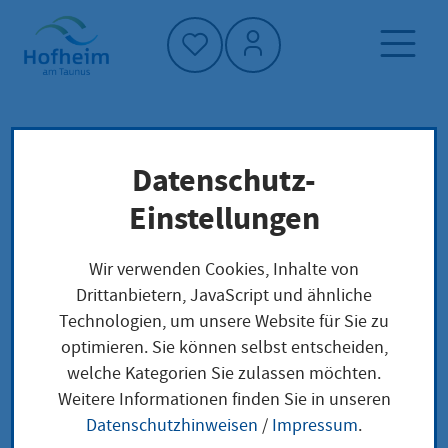
Startseite"
Datenschutz-
Startseite
Dienstleistung-Finder
Verwaltungsstruktur
Einstellungen
Hessisches Ministerium für Kultus, Bildung
und Chancen - Bürgerbüro des Hessischen
Wir verwenden Cookies, Inhalte von
Ministeriums für Kultus, Bildung und Chancen
Drittanbietern, JavaScript und ähnliche
Technologien, um unsere Website für Sie zu
optimieren. Sie können selbst entscheiden,
Hessisches
welche Kategorien Sie zulassen möchten.
Weitere Informationen finden Sie in unseren
Ministerium für
Datenschutzhinweisen
/
Impressum
.