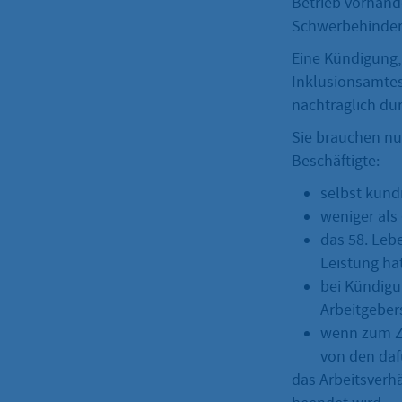
Betrieb vorhand
Schwerbehindert
Eine Kündigung,
Inklusionsamtes
nachträglich du
Sie brauchen nu
Beschäftigte:
selbst kündi
weniger als 
das 58. Leb
Leistung hat
bei Kündigu
Arbeitgeber
wenn zum Ze
von den daf
das Arbeitsverh