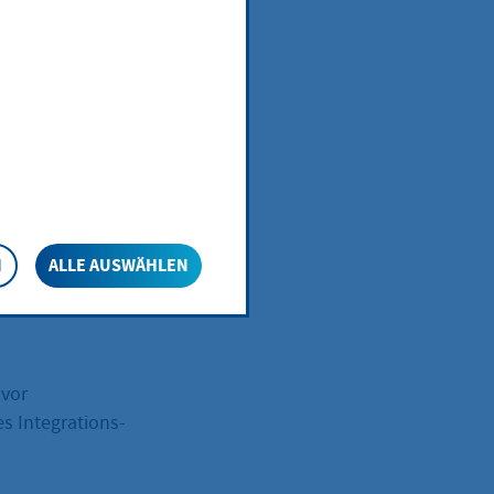
n
inderte Person
N
ALLE AUSWÄHLEN
der
 vor
 Integrations-