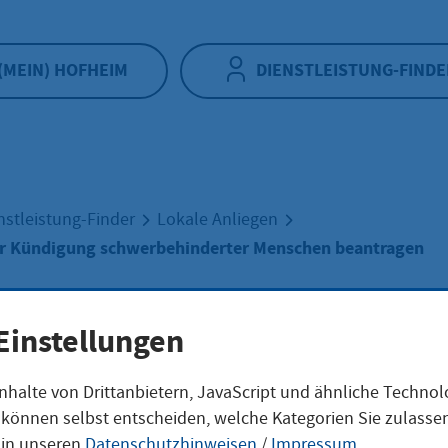
(MEIN) HOFHEIM
DIENSTLEISTUNG-FINDE
nstleistung-Finder
Lokale Anliegen
r Kündigung schwerbehinderter Menschen beantragen
immung zur
Einstellungen
nhalte von Drittanbietern, JavaScript und ähnliche Techno
digung
ie können selbst entscheiden, welche Kategorien Sie zulass
 in unseren
Datenschutzhinweisen
/
Impressum
.