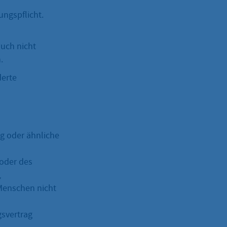
ngspflicht.
uch nicht
.
derte
g oder ähnliche
 oder des
,
Menschen nicht
gsvertrag