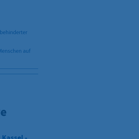
behinderter
Menschen auf
re
Kassel -