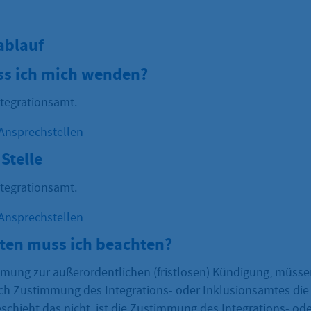
ablauf
s ich mich wenden?
ntegrationsamt.
 Ansprechstellen
Stelle
ntegrationsamt.
 Ansprechstellen
sten muss ich beachten?
mmung zur außerordentlichen (fristlosen) Kündigung, müsse
ch Zustimmung des Integrations- oder Inklusionsamtes di
schieht das nicht, ist die Zustimmung des Integrations- od