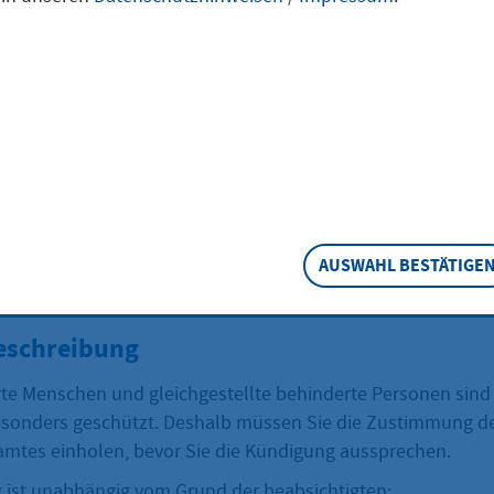
erbehinderter
chen beantrage
schwerbehinderten Menschen oder eine gleichgestellte beh
AUSWAHL BESTÄTIGE
n, müssen Sie vorher die Zustimmung des Integrations- o
 einholen.
eschreibung
e Menschen und gleichgestellte behinderte Personen sind
onders geschützt. Deshalb müssen Sie die Zustimmung des
amtes einholen, bevor Sie die Kündigung aussprechen.
ist unabhängig vom Grund der beabsichtigten: