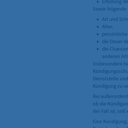
Erfüllung d
Sowie folgende 
Art und Sch
Alter,
persönliche
die Dauer d
die Chancen
anderen Arb
Insbesondere be
Kündigungsschut
Dienststelle un
Kündigung zu ve
Bei außerordentl
ob die Kündigu
der Fall ist, so
Eine Kündigung,