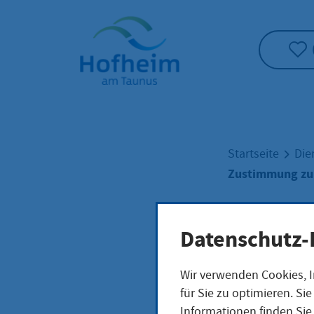
Startseite"
Startseite
Die
Zustimmung zu
Zust
Datenschutz-
Wir verwenden Cookies, I
Kün
für Sie zu optimieren. S
Informationen finden Sie