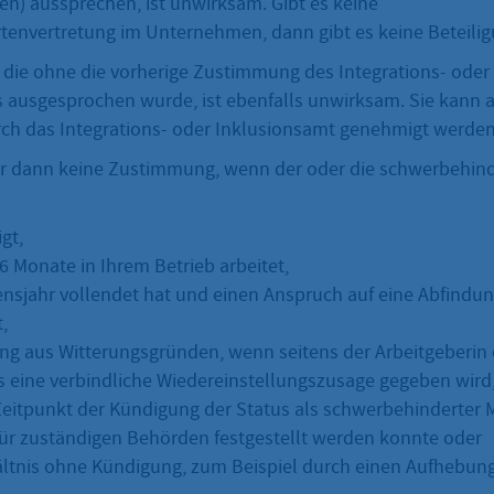
en) aussprechen, ist unwirksam. Gibt es keine
envertretung im Unternehmen, dann gibt es keine Beteiligu
 die ohne die vorherige Zustimmung des Integrations- oder
 ausgesprochen wurde, ist ebenfalls unwirksam. Sie kann a
rch das Integrations- oder Inklusionsamt genehmigt werden
r dann keine Zustimmung, wenn der oder die schwerbehin
gt,
6 Monate in Ihrem Betrieb arbeitet,
ensjahr vollendet hat und einen Anspruch auf eine Abfindun
,
ng aus Witterungsgründen, wenn seitens der Arbeitgeberin
s eine verbindliche Wiedereinstellungszusage gegeben wird
itpunkt der Kündigung der Status als schwerbehinderter 
ür zuständigen Behörden festgestellt werden konnte oder
ältnis ohne Kündigung, zum Beispiel durch einen Aufhebun