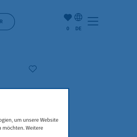
Anzahl der gemerkten Artike
R
0
DE
Sprachauswahl: Deutsch
logien, um unsere Website
en möchten. Weitere