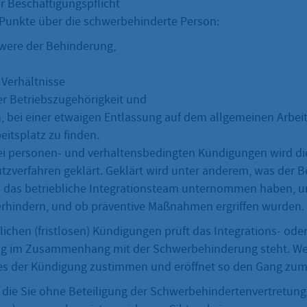
er Beschäftigungspflicht
Punkte über die schwerbehinderte Person:
were der Behinderung,
 Verhältnisse
er Betriebszugehörigkeit und
, bei einer etwaigen Entlassung auf dem allgemeinen Arbei
eitsplatz zu finden.
i personen- und verhaltensbedingten Kündigungen wird d
zverfahren geklärt. Geklärt wird unter anderem, was der Be
d das betriebliche Integrationsteam unternommen haben, u
rhindern, und ob präventive Maßnahmen ergriffen wurden.
ichen (fristlosen) Kündigungen prüft das Integrations- ode
ng im Zusammenhang mit der Schwerbehinderung steht. We
ll es der Kündigung zustimmen und eröffnet so den Gang zum 
 die Sie ohne Beteiligung der Schwerbehindertenvertretung