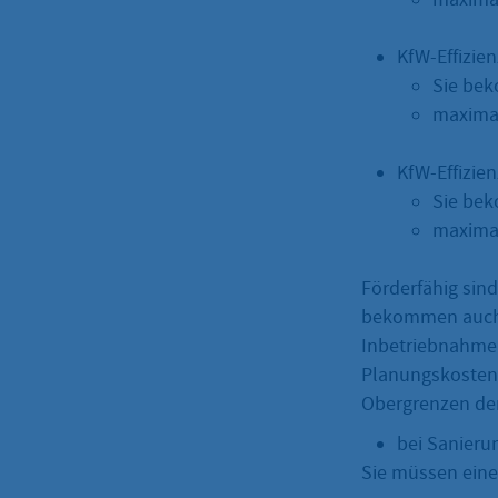
KfW-Effizie
Sie bek
maximal
KfW-Effizi
Sie bek
maximal
Förderfähig sind
bekommen auch 
Inbetriebnahme
Planungskosten
Obergrenzen der
bei Sanieru
Sie müssen eine