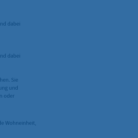
und dabei
und dabei
hen. Sie
ung und
n oder
de Wohneinheit,