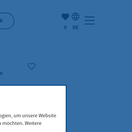
Anzahl der gemerkten Artike
R
0
DE
Sprachauswahl: Deutsch
en
logien, um unsere Website
en möchten. Weitere
ng