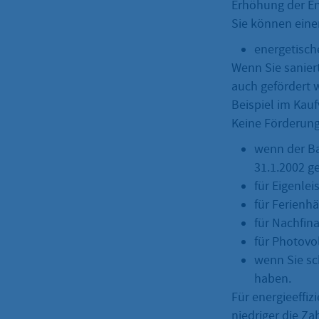
Erhöhung der Ene
Sie können ein
energetisch
Wenn Sie sanier
auch gefördert 
Beispiel im Kauf
Keine Förderun
wenn der Ba
31.1.2002 ge
für Eigenlei
für Ferien
für Nachfin
für Photovo
wenn Sie sc
haben.
Für energieeffi
niedriger die Za