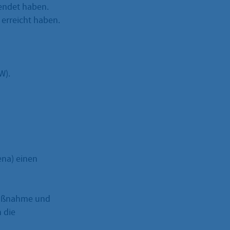
endet haben.
erreicht haben.
W).
ena) einen
 Maßnahme und
n die