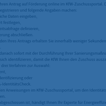
 Ihren Antrag auf Förderung online im KfW-Zuschussportal.
 registrieren und folgende Angaben machen:
iche Daten eingeben,
t festlegen,
eitsabfrage definieren,
ierung abschließen.
en Ihres Antrags erhalten Sie innerhalb weniger Sekunden
.
danach sofort mit der Durchführung Ihrer Sanierungsmaß
sich identifizieren, damit die KfW Ihnen den Zuschuss ausza
 drei Verfahren zur Auswahl:
ent,
dentifizierung oder
IdentitätsCheck.
den Anweisungen im KfW-Zuschussportal, um den Identität
en.
bgeschossen ist, händigt Ihnen Ihr Experte für Energieeffizi