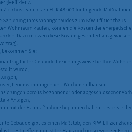
rgieeffizienz.
en Zuschuss von bis zu EUR 48.000 für folgende Maßnahm
e Sanierung Ihres Wohngebäudes zum KfW-Effizienzhaus
ten Wohnraum kaufen, können die Kosten der energetische
werden. Dazu müssen diese Kosten gesondert ausgewiesen 
vertrag).
g bekommen Sie:
uantrag für Ihr Gebäude beziehungsweise für Ihre Wohnu
stellt wurde,
stungen,
häuser, Ferienwohnungen und Wochenendhäuser,
anzierungen bereits begonnener oder abgeschlossener Vor
ltaik-Anlagen,
hon mit der Baumaßnahme begonnen haben, bevor Sie den 
ziente Gebäude gibt es einen Maßstab, den KfW-Effizienzhau
hl ist, desto effizienter ist Ihr Haus und umso weniger Energ