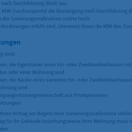
 nach Durchführung (BnD) aus.
m KfW-Zuschussportal die Bestätigung nach Durchführung (
 der Sanierungsmaßnahme online hoch.
nforderungen erfüllt sind, überweist Ihnen die KfW den Zus
zungen
t sind:
nen, die Eigentümer eines Ein- oder Zweifamilienhauses mi
ten oder einer Wohnung sind
nen, die Käufer eines sanierten Ein- oder Zweifamilienhause
Wohnung sind
ngseigentümergemeinschaft aus Privatpersonen
etzungen:
Ihren Antrag vor Beginn Ihrer Sanierungsmaßnahme stelle
ag für Ihr Gebäude beziehungsweise Ihrer Wohnung muss v
rden