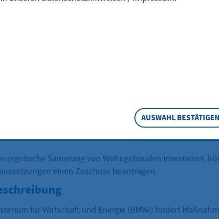
bestehenden
ngebäuden
tragen
AUSWAHL BESTÄTIGE
 energetische Sanierung von Wohngebäuden investieren, kö
aussetzungen einen Zuschuss beantragen.
eschreibung
terium für Wirtschaft und Energie (BMWi) fördert Maßnahm