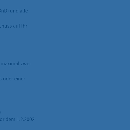
BnD) und alle
chuss auf Ihr
t maximal zwei
s oder einer
n
or dem 1.2.2002