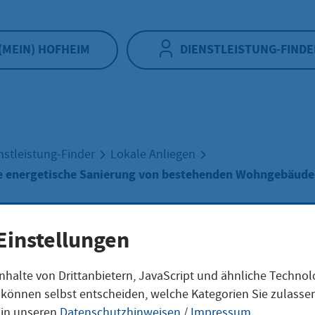
(MEIN) HOFHEIM
DIENSTLEISTUNG-FINDE
nstleistung-Finder
Lokale Anliegen
ie energetische Sanierung von bestehenden Wohngebäud
Einstellungen
huss für die
nhalte von Drittanbietern, JavaScript und ähnliche Techno
ie können selbst entscheiden, welche Kategorien Sie zulass
getische Sanieru
 in unseren
Datenschutzhinweisen
/
Impressum
.