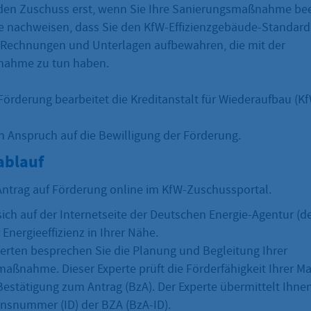
en Zuschuss erst, wenn Sie Ihre Sanierungsmaßnahme be
 nachweisen, dass Sie den KfW-Effizienzgebäude-Standard 
 Rechnungen und Unterlagen aufbewahren, die mit der
ahme zu tun haben.
Förderung bearbeitet die Kreditanstalt für Wiederaufbau (Kf
n Anspruch auf die Bewilligung der Förderung.
ablauf
 Antrag auf Förderung online im KfW-Zuschussportal.
sich auf der Internetseite der Deutschen Energie-Agentur (d
 Energieeffizienz in Ihrer Nähe.
erten besprechen Sie die Planung und Begleitung Ihrer
aßnahme. Dieser Experte prüft die Förderfähigkeit Ihrer
 Bestätigung zum Antrag (BzA). Der Experte übermittelt Ihne
ionsnummer (ID) der BZA (BzA-ID).