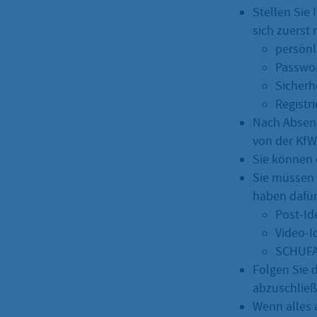
Stellen Sie
sich zuerst
persönl
Passwor
Sicherh
Registr
Nach Absend
von der KfW
Sie können 
Sie müssen 
haben dafür
Post-Id
Video-I
SCHUFA-
Folgen Sie 
abzuschließ
Wenn alles a