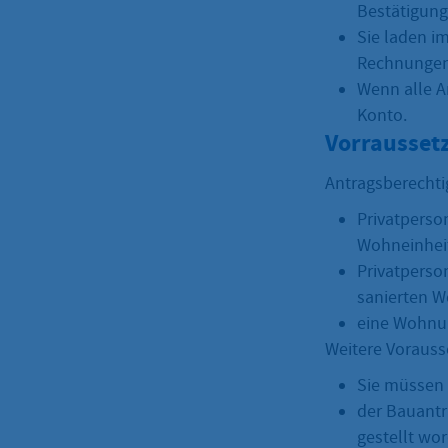
Bestätigung
Sie laden i
Rechnungen
Wenn alle A
Konto.
Vorrausset
Antragsberechtig
Privatperso
Wohneinhei
Privatperso
sanierten 
eine Wohnu
Weitere Vorauss
Sie müssen 
der Bauantr
gestellt wo