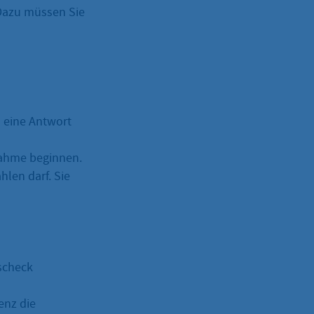
 Dazu müssen Sie
 eine Antwort
nahme beginnen.
hlen darf. Sie
scheck
enz die