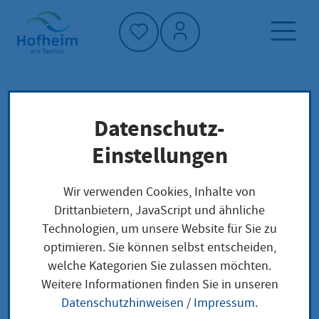
Startseite"
Datenschutz-
Startseite
Dienstleistung-Finder
Lokale Anliegen
Einstellungen
Wohnung - Anmeldung als Hauptwohnung
Wir verwenden Cookies, Inhalte von
Drittanbietern, JavaScript und ähnliche
Wohnung - Anmeldung
Technologien, um unsere Website für Sie zu
optimieren. Sie können selbst entscheiden,
als Hauptwohnung
welche Kategorien Sie zulassen möchten.
Weitere Informationen finden Sie in unseren
Datenschutzhinweisen
/
Impressum
.