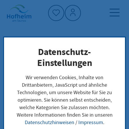
Startseite"
Datenschutz-
Startseite
Dienstleistung-Finder
Lokale Anliegen
Einstellungen
Waren aus EU-Ländern nach Deutschland
einführen
Wir verwenden Cookies, Inhalte von
Drittanbietern, JavaScript und ähnliche
Technologien, um unsere Website für Sie zu
Waren aus EU-
optimieren. Sie können selbst entscheiden,
welche Kategorien Sie zulassen möchten.
Ländern nach
Weitere Informationen finden Sie in unseren
Deutschland
Datenschutzhinweisen
/
Impressum
.