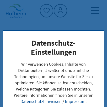
Startseite"
Datenschutz-
Startseite
Dienstleistung-Finder
Lokale Anliegen
Einstellungen
Waffen und Munition - Erlaubnis zur Mitnahme
beantragen
Wir verwenden Cookies, Inhalte von
Drittanbietern, JavaScript und ähnliche
Technologien, um unsere Website für Sie zu
Waffen und Munition -
optimieren. Sie können selbst entscheiden,
welche Kategorien Sie zulassen möchten.
Erlaubnis zur
Weitere Informationen finden Sie in unseren
Mitnahme beantragen
Datenschutzhinweisen
/
Impressum
.