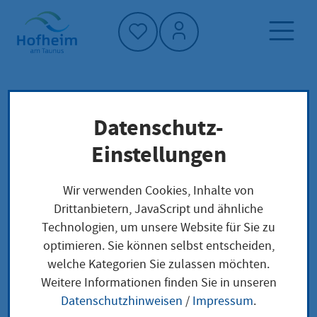
Startseite"
Datenschutz-
Startseite
Dienstleistung-Finder
Wählbarkeitsbescheinigung
Lokale Anliegen
Einstellungen
Wir verwenden Cookies, Inhalte von
Wählbarkeitsbeschein
Drittanbietern, JavaScript und ähnliche
Technologien, um unsere Website für Sie zu
igung
optimieren. Sie können selbst entscheiden,
welche Kategorien Sie zulassen möchten.
Weitere Informationen finden Sie in unseren
Datenschutzhinweisen
/
Impressum
.
Wer sich um ein Mandat im Kreistag oder in der