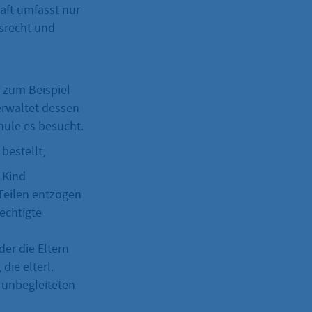
haft umfasst nur
srecht und
t zum Beispiel
erwaltet dessen
ule es besucht.
bestellt,
r Kind
 Teilen entzogen
echtigte
der die Eltern
die elterl.
i unbegleiteten