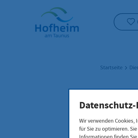
Startseite"
Startseite
Die
Vor
Datenschutz-
Wir verwenden Cookies, I
für Sie zu optimieren. S
Leistungsb
Informationen finden Sie