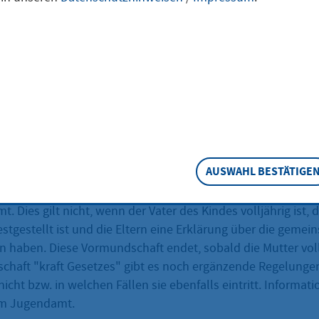
hriges Kind wird durch das Gericht ein Vormund bestellt,
Elternteile sich nicht ausreichend um die Angelegenheiten 
nen oder wollen. Den Eltern wird in diesem Fall oftmals di
gen .
orgeberechtigten Eltern versterben bzw., sofern nur ein Elt
igt ist, wenn dieser stirbt.
estgestellt werden kann, wer die Eltern eines Kindes sind.
n eine bestimmte Person, ein Verein oder das örtliche J
AUSWAHL BESTÄTIGE
ird automatisch Vormund, wenn eine minderjährige unverh
. Dies gilt nicht, wenn der Vater des Kindes volljährig ist, d
estgestellt ist und die Eltern eine Erklärung über die gemei
 haben. Diese Vormundschaft endet, sobald die Mutter voll
chaft "kraft Gesetzes" gibt es noch ergänzende Regelunge
cht bzw. in welchen Fällen sie ebenfalls eintritt. Informat
im Jugendamt.