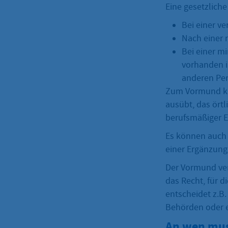
Eine gesetzliche
Bei einer ve
Nach einer 
Bei einer m
vorhanden i
anderen Per
Zum Vormund ka
ausübt, das ört
berufsmäßiger 
Es können auch 
einer Ergänzung
Der Vormund vert
das Recht, für 
entscheidet z.B.
Behörden oder er
An wen mus