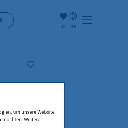
Anzahl der gemerkten Artike
R
0
DE
Sprachauswahl: Deutsch
logien, um unsere Website
en möchten. Weitere