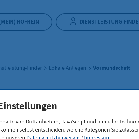
(MEIN) HOFHEIM
DIENSTLEISTUNG-FINDE
Vormundschaft
nstleistung-Finder
Lokale Anliegen
mundschaft
Einstellungen
nhalte von Drittanbietern, JavaScript und ähnliche Techno
ie können selbst entscheiden, welche Kategorien Sie zulass
eschreibung
 in unseren
Datenschutzhinweisen
/
Impressum
.