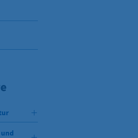
re
tur
- und