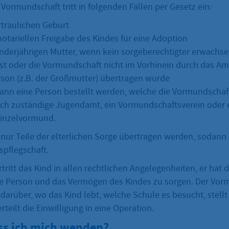
 Vormundschaft tritt in folgenden Fällen per Gesetz ein:
rtraulichen Geburt
notariellen Freigabe des Kindes für eine Adoption
inderjährigen Mutter, wenn kein sorgeberechtigter erwachse
st oder die Vormundschaft nicht im Vorhinein durch das Amt
son (z.B. der Großmutter) übertragen wurde
nn eine Person bestellt werden, welche die Vormundschaf
lich zuständige Jugendamt, ein Vormundschaftsverein oder 
Einzelvormund.
nur Teile der elterlichen Sorge übertragen werden, sodann
spflegschaft.
ritt das Kind in allen rechtlichen Angelegenheiten, er hat d
die Person und das Vermögen des Kindes zu sorgen. Der Vo
 darüber, wo das Kind lebt, welche Schule es besucht, stellt
teilt die Einwilligung in eine Operation.
s ich mich wenden?