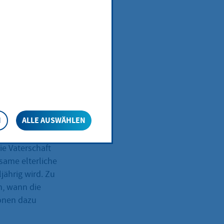
Ihres Kindes
e elterliche
ernteil
ugendamt
N
ALLE AUSWÄHLEN
eiratete Mutter
ie Vaterschaft
nsame elterliche
jährig wird. Zu
n, wann die
ionen dazu