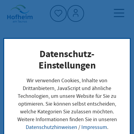
Startseite"
Datenschutz-
Startseite
Dienstleistung-Finder
Lokale Anliegen
Einstellungen
Vollzeitpflege für ältere Kinder und
Jugendliche gewähren Begleitung
Wir verwenden Cookies, Inhalte von
Drittanbietern, JavaScript und ähnliche
Technologien, um unsere Website für Sie zu
Vollzeitpflege für
optimieren. Sie können selbst entscheiden,
welche Kategorien Sie zulassen möchten.
ältere Kinder und
Weitere Informationen finden Sie in unseren
Jugendliche gewähren
Datenschutzhinweisen
/
Impressum
.