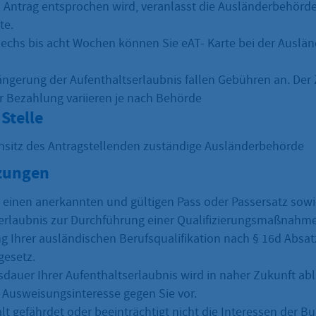
Antrag entsprochen wird, veranlasst die Ausländerbehörde
te.
echs bis acht Wochen können Sie eAT- Karte bei der Auslä
längerung der Aufenthaltserlaubnis fallen Gebühren an. Der
r Bezahlung variieren je nach Behörde
Stelle
nsitz des Antragstellenden zuständige Ausländerbehörde
zungen
n einen anerkannten und gültigen Pass oder Passersatz sowie
erlaubnis zur Durchführung einer Qualifizierungsmaßnahm
 Ihrer ausländischen Berufsqualifikation nach § 16d Absat
gesetz.
sdauer Ihrer Aufenthaltserlaubnis wird in naher Zukunft abl
n Ausweisungsinteresse gegen Sie vor.
alt gefährdet oder beeinträchtigt nicht die Interessen der 