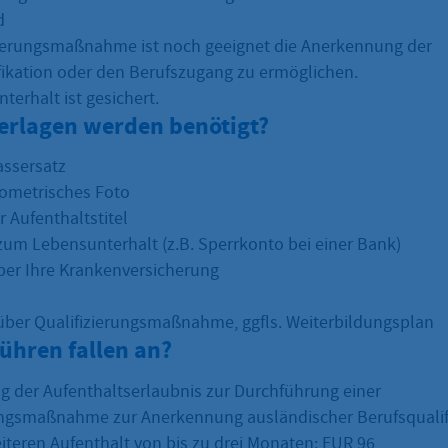
d
zierungsmaßnahme ist noch geeignet die Anerkennung der
fikation oder den Berufszugang zu ermöglichen.
terhalt ist gesichert.
erlagen werden benötigt?
assersatz
iometrisches Foto
 Aufenthaltstitel
um Lebensunterhalt (z.B. Sperrkonto bei einer Bank)
er Ihre Krankenversicherung
ber Qualifizierungsmaßnahme, ggfls. Weiterbildungsplan
ühren fallen an?
g der Aufenthaltserlaubnis zur Durchführung einer
ungsmaßnahme zur Anerkennung ausländischer Berufsqualif
eiteren Aufenthalt von bis zu drei Monaten: EUR 96