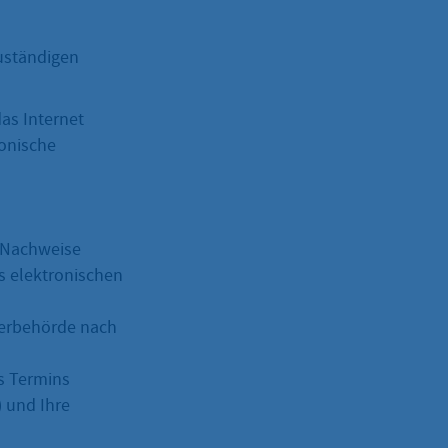
zuständigen
as Internet
ronische
 Nachweise
es elektronischen
nderbehörde nach
s Termins
) und Ihre