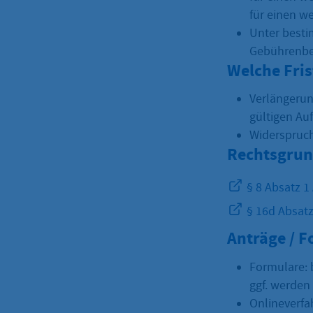
für einen w
Unter best
Gebührenbe
Welche Fri
Verlängerun
gültigen Au
Widerspruch
Rechtsgrun
§ 8 Absatz 1
§ 16d Absatz
Anträge / 
Formulare: 
ggf. werden
Onlineverfa