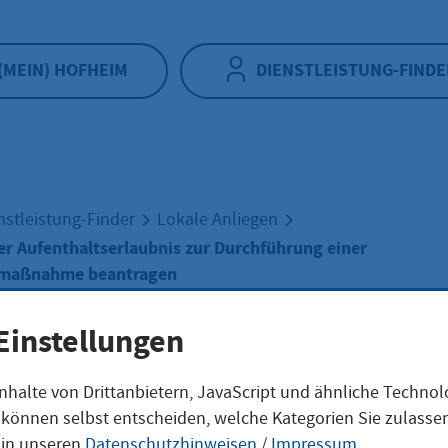
(MEIN) HOFHEIM
DIENSTLEISTUNG-FINDE
nstleistung-Finder
Lokale Anliegen
r Aufenthaltserlaubnis zur Durchführung einer
gsmaßnahme beantragen
Einstellungen
ängerung der
nhalte von Drittanbietern, JavaScript und ähnliche Techno
ie können selbst entscheiden, welche Kategorien Sie zulass
nthaltserlaubnis
 in unseren
Datenschutzhinweisen
/
Impressum
.