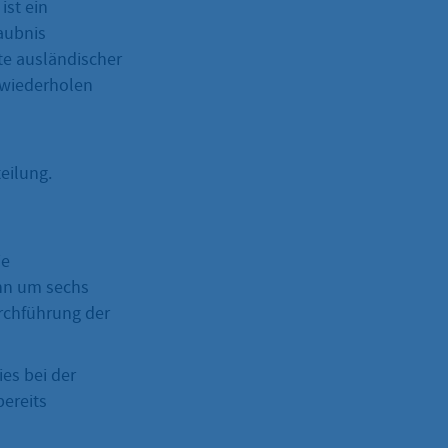
ist ein
laubnis
te ausländischer
g wiederholen
eilung.
ie
nn um sechs
rchführung der
es bei der
bereits