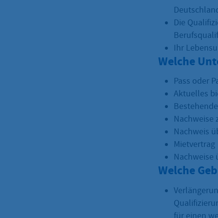
Deutschlan
Die Qualifi
Berufsquali
Ihr Lebensun
Welche Unt
Pass oder P
Aktuelles b
Bestehender
Nachweise z
Nachweis üb
Mietvertrag
Nachweise ü
Welche Geb
Verlängerun
Qualifizier
für einen w