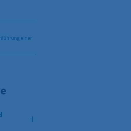
hführung einer
re
d