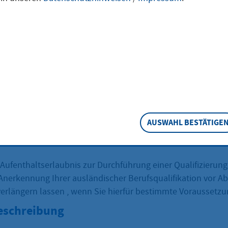
hführung einer
lifizierungsmaß
antragen
AUSWAHL BESTÄTIGE
 Aufenthaltserlaubnis zur Durchführung einer Qualifizier
nerkennung Ihrer ausländischer Berufsqualifikation vor Abl
erlängern lassen , wenn Sie hierfür bestimmte Voraussetzu
eschreibung