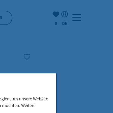
Anzahl der gemerkten Artike
R
0
DE
Sprachauswahl: Deutsch
logien, um unsere Website
en möchten. Weitere
 zur