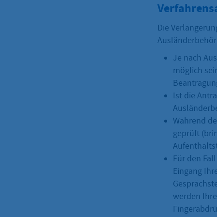
Verfahrens
Die Verlängerung
Ausländerbehör
Je nach Aus
möglich sei
Beantragung
Ist die Antr
Ausländerbe
Während de
geprüft (bri
Aufenthalts
Für den Fal
Eingang Ihr
Gesprächste
werden Ihre
Fingerabdrü