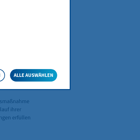
nahm
N
ALLE AUSWÄHLEN
ungsmaßnahme
auf ihrer
ngen erfüllen