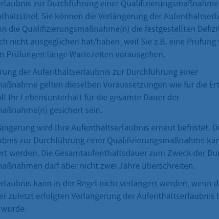
erlaubnis zur Durchführung einer Qualifizierungsmaßnahme 
nthaltstitel. Sie können die Verlängerung der Aufenthaltser
n die Qualifizierungsmaßnahme(n) die festgestellten Defizi
ch nicht ausgeglichen hat/haben, weil Sie z.B. eine Prüfun
n Prüfungen lange Wartezeiten vorausgehen.
erung der Aufenthaltserlaubnis zur Durchführung einer
maßnahme gelten dieselben Voraussetzungen wie für die Ert
ll Ihr Lebensunterhalt für die gesamte Dauer der
maßnahme(n) gesichert sein.
längerung wird Ihre Aufenthaltserlaubnis erneut befristet. D
ubnis zur Durchführung einer Qualifizierungsmaßnahme ka
ert werden. Die Gesamtaufenthaltsdauer zum Zweck der Du
maßnahmen darf aber nicht zwei Jahre überschreiten.
rlaubnis kann in der Regel nicht verlängert werden, wenn di
er zuletzt erfolgten Verlängerung der Aufenthaltserlaubnis 
 wurde.