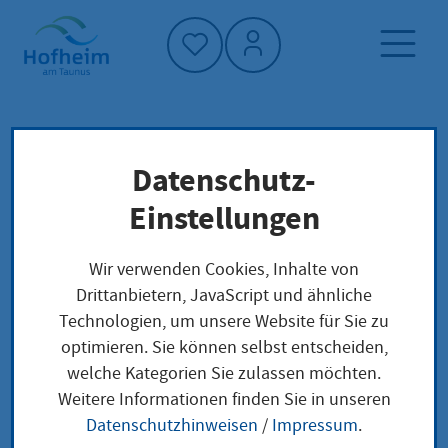
Startseite"
Datenschutz-
Startseite
Dienstleistung-Finder
Lokale Anliegen
Einstellungen
Verkehrszeichen und Verkehrseinrichtungen:
Beschädigungen und Störungen melden
Wir verwenden Cookies, Inhalte von
Drittanbietern, JavaScript und ähnliche
Technologien, um unsere Website für Sie zu
Verkehrszeichen und
optimieren. Sie können selbst entscheiden,
welche Kategorien Sie zulassen möchten.
Verkehrseinrichtunge
Weitere Informationen finden Sie in unseren
n: Beschädigungen
Datenschutzhinweisen
/
Impressum
.