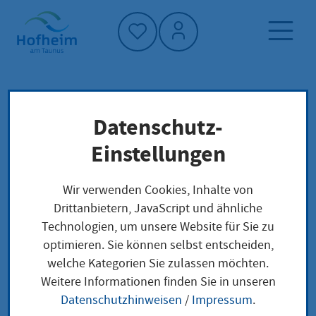
Startseite"
Datenschutz-
Startseite
Dienstleistung-Finder
Lokale Anliegen
Einstellungen
Unbedenklichkeitsbescheinigung nach 1.
Sprengstoffverordnung beantragen
Wir verwenden Cookies, Inhalte von
(nichtgewerblich)
Drittanbietern, JavaScript und ähnliche
Technologien, um unsere Website für Sie zu
optimieren. Sie können selbst entscheiden,
Unbedenklichkeitsbes
welche Kategorien Sie zulassen möchten.
Weitere Informationen finden Sie in unseren
cheinigung nach 1.
Datenschutzhinweisen
/
Impressum
.