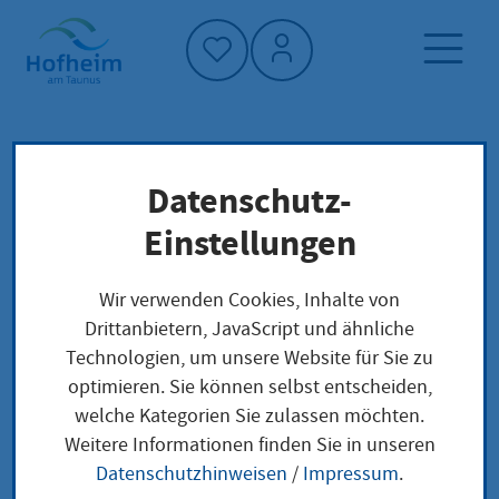
Startseite"
Datenschutz-
Startseite
Dienstleistung-Finder
Lokale Anliegen
Einstellungen
Unbedenklichkeitsbescheinigung (Certificate
of good standing/ Certificate of Current
Wir verwenden Cookies, Inhalte von
Professional Status) beantragen
Drittanbietern, JavaScript und ähnliche
Technologien, um unsere Website für Sie zu
optimieren. Sie können selbst entscheiden,
Unbedenklichkeitsbes
welche Kategorien Sie zulassen möchten.
Weitere Informationen finden Sie in unseren
cheinigung
Datenschutzhinweisen
/
Impressum
.