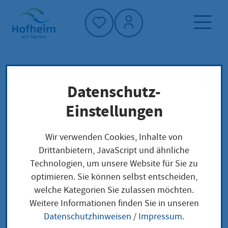
Startseite"
Datenschutz-
Startseite
Dienstleistung-Finder
Lokale Anliegen
Einstellungen
Übernahme der Schulgebühren für
Auszubildende in Gesundheitsberufen
Wir verwenden Cookies, Inhalte von
beantragen
Drittanbietern, JavaScript und ähnliche
Technologien, um unsere Website für Sie zu
optimieren. Sie können selbst entscheiden,
Übernahme der
welche Kategorien Sie zulassen möchten.
Weitere Informationen finden Sie in unseren
Schulgebühren für
Datenschutzhinweisen
/
Impressum
.