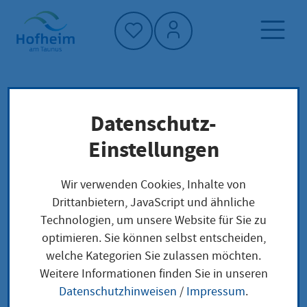
Startseite"
Datenschutz-
Startseite
Dienstleistung-Finder
Tierversuche, Erlaubnis
Lokale Anliegen
Einstellungen
Wir verwenden Cookies, Inhalte von
Tierversuche,
Drittanbietern, JavaScript und ähnliche
Technologien, um unsere Website für Sie zu
Erlaubnis
optimieren. Sie können selbst entscheiden,
welche Kategorien Sie zulassen möchten.
Weitere Informationen finden Sie in unseren
Leistungsbeschreibung
Datenschutzhinweisen
/
Impressum
.