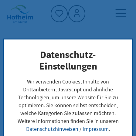
Startseite"
Datenschutz-
Startseite
Dienstleistung-Finder
Suchtberatung wahrnehmen
Lokale Anliegen
Einstellungen
Wir verwenden Cookies, Inhalte von
Suchtberatung
Drittanbietern, JavaScript und ähnliche
Technologien, um unsere Website für Sie zu
wahrnehmen
optimieren. Sie können selbst entscheiden,
welche Kategorien Sie zulassen möchten.
Weitere Informationen finden Sie in unseren
Datenschutzhinweisen
/
Impressum
.
Sie können Ihren Konsum von Drogen, Alkohol,