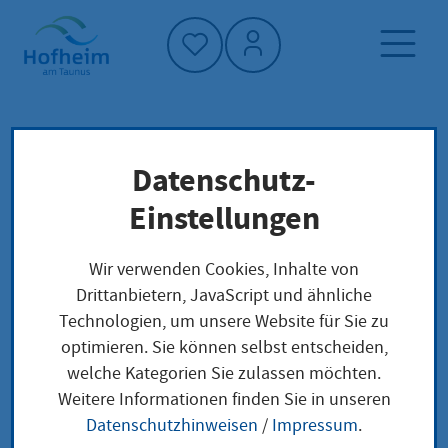
Startseite"
Datenschutz-
Startseite
Dienstleistung-Finder
Lokale Anliegen
Einstellungen
Stiefkindadoption eines Kindes in
Deutschland, Inlandsadoption Begleitung
Wir verwenden Cookies, Inhalte von
Drittanbietern, JavaScript und ähnliche
Technologien, um unsere Website für Sie zu
Stiefkindadoption
optimieren. Sie können selbst entscheiden,
welche Kategorien Sie zulassen möchten.
eines Kindes in
Weitere Informationen finden Sie in unseren
Deutschland,
Datenschutzhinweisen
/
Impressum
.