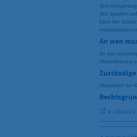
dem Einspielerg
den Spielern au
kann der Stückz
manipulationssi
An wen mus
An das zuständi
Steuerklärung e
Zuständige 
Steueramt der
Rechtsgrun
§ 7 Absatz 