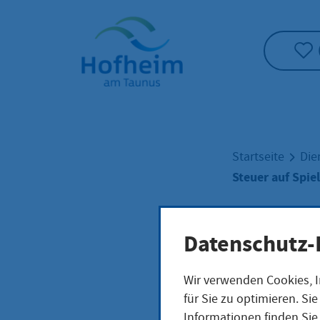
Startseite"
Startseite
Die
Steuer auf Spie
Steu
Datenschutz-
Wir verwenden Cookies, I
und 
für Sie zu optimieren. S
Informationen finden Sie