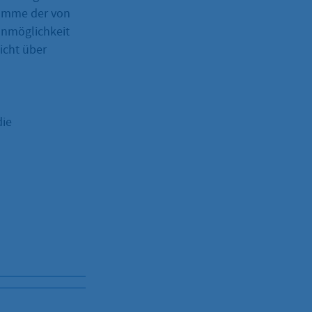
Summe der von
nnmöglichkeit
icht über
die