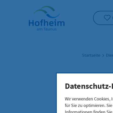
Startseite"
Startseite
Die
Ster
Datenschutz-
Auss
Wir verwenden Cookies, I
für Sie zu optimieren. S
Informationen finden Sie