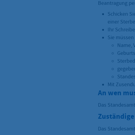
Beantragung per 
Schicken Si
einer Sterb
Ihr Schreib
Sie müssen 
Name, 
Geburt
Sterbe
gegeben
Stande
Mit Zusendu
An wen mus
Das Standesamt,
Zuständige 
Das Standesamt,