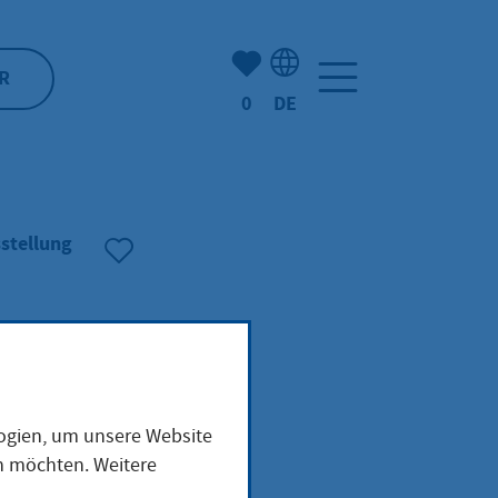
Anzahl der gemerkten Artike
R
0
DE
Sprachauswahl: Deutsch
stellung
logien, um unsere Website
en möchten. Weitere