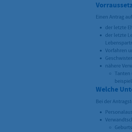
Vorrausset
Einen Antrag au
der letzte E
der letzte 
Lebenspartn
Vorfahren 
Geschwister
nähere Verw
Tanten 
beispie
Welche Unt
Bei der Antrags
Personalaus
Verwandtsch
Geburt