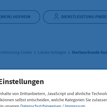
(MEIN) HOFHEIM
DIENSTLEISTUNG-FINDE
Sterbeurkunde Aus
nstleistung-Finder
Lokale Anliegen
beurkunde
Einstellungen
tellung
nhalte von Drittanbietern, JavaScript und ähnliche Techno
ie können selbst entscheiden, welche Kategorien Sie zulass
 in unseren
Datenschutzhinweisen
/
Impressum
.