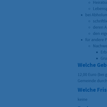
Heirats
Lebens
bei Abholun
schrift
deren A
den eig
für andere 
Nachwei
Erb
Gr
Welche Geb
12,00 Euro (bei 
Gemeinde durch 
Welche Fri
keine