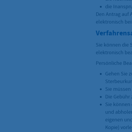
die Inanspr
Den Antrag auf A
elektronisch be
Verfahrens
Sie können die 
elektronisch be
Persönliche Bea
Gehen Sie z
Sterbeurkun
Sie müssen 
Die Gebühr 
Sie können 
und abholen
eigenen und
Kopie) vorl