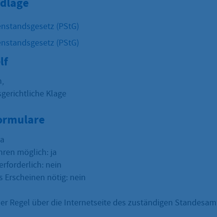
dlage
nstandsgesetz (PStG)
nstandsgesetz (PStG)
lf
,
gerichtliche Klage
Formulare
ja
hren möglich: ja
erforderlich: nein
s Erscheinen nötig: nein
der Regel über die Internetseite des zuständigen Standesamt