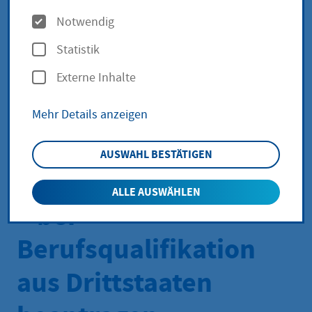
Anerkennung als
O
Notwendig
p
"Gesundheits- und
Statistik
t
Kinderkrankenpfleger
Externe Inhalte
i
o
in" oder
Mehr Details anzeigen
n
"Gesundheits- und
e
AUSWAHL BESTÄTIGEN
n
Kinderkrankenpfleger
ALLE AUSWÄHLEN
" bei
Berufsqualifikation
aus Drittstaaten