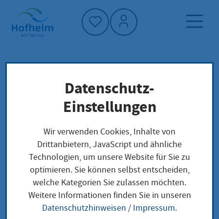
Startseite"
Datenschutz-
Startseite
Dienstleistung-Finder
Lokale Anliegen
Einstellungen
Staatliche Anerkennung als "Gesundheits- und
Kinderkrankenpflegerin" oder "Gesundheits-
Wir verwenden Cookies, Inhalte von
und Kinderkrankenpfleger" bei
Drittanbietern, JavaScript und ähnliche
Berufsqualifikation aus Drittstaaten
Technologien, um unsere Website für Sie zu
beantragen
optimieren. Sie können selbst entscheiden,
welche Kategorien Sie zulassen möchten.
Weitere Informationen finden Sie in unseren
Staatliche
Datenschutzhinweisen
/
Impressum
.