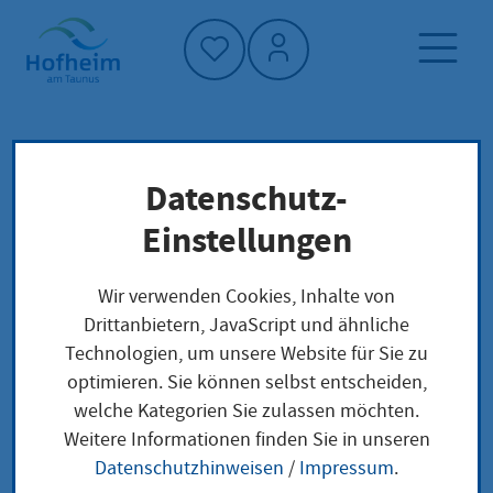
Startseite"
Datenschutz-
Startseite
Dienstleistung-Finder
Lokale Anliegen
Einstellungen
Sprengungen mit explosionsgefährlichen
Stoffen anzeigen
Wir verwenden Cookies, Inhalte von
Drittanbietern, JavaScript und ähnliche
Technologien, um unsere Website für Sie zu
Sprengungen mit
optimieren. Sie können selbst entscheiden,
welche Kategorien Sie zulassen möchten.
explosionsgefährliche
Weitere Informationen finden Sie in unseren
n Stoffen anzeigen
Datenschutzhinweisen
/
Impressum
.